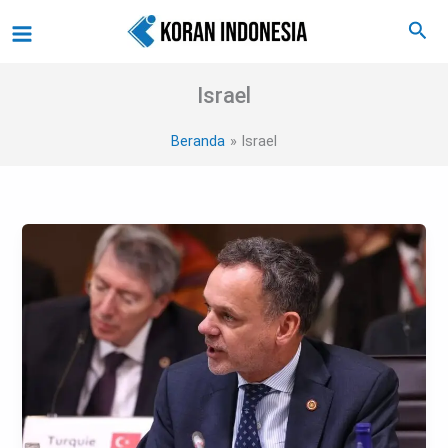
Lewati
Main
Cari
ke
Menu
konten
Israel
Beranda
Israel