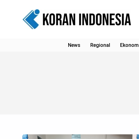
Lewati
ke
konten
News
Regional
Ekonom