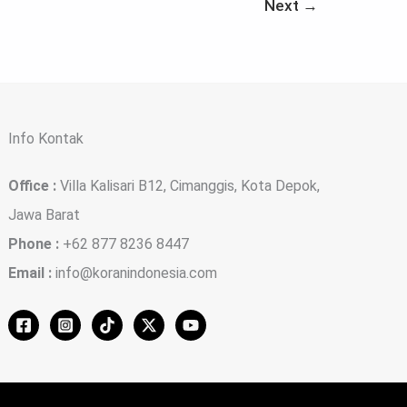
Next
→
Info Kontak
Office :
Villa Kalisari B12, Cimanggis, Kota Depok,
Jawa Barat
Phone :
+62 877 8236 8447
Email :
info@koranindonesia.com