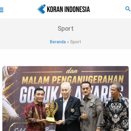
Lewati
Main
Ca
ke
Menu
konten
Sport
Beranda
Sport