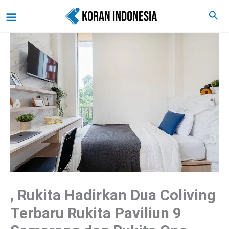
Lewati
Main
Cari
ke
Menu
konten
, Rukita Hadirkan Dua Coliving
Terbaru Rukita Paviliun 9