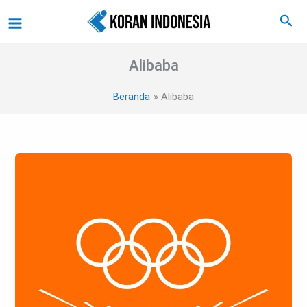
Lewati
Main
Cari
ke
Menu
konten
Alibaba
Beranda
Alibaba