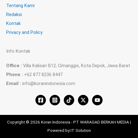
Tentang Kami
Redaksi
Kontak
Privacy and Policy
Info Kontak
Office :
Villa Kalisari B12, Cimanggis, Kota Depok, Jawa Barat
Phone :
+62 877 8236 8447
Email :
info@koranindonesia.com
Copyright © 2026 Koran Indonesia - PT WARAGAD BERKAH MEDIA |
Powered by IT Solution