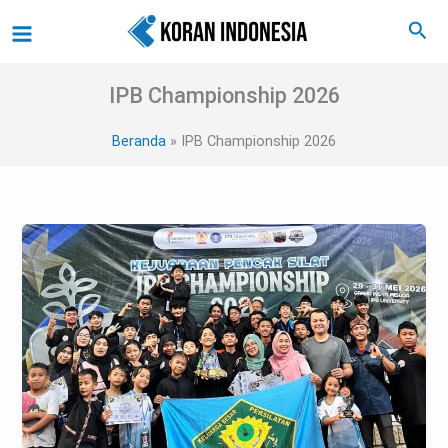
Lewati
Main
Cari
ke
Menu
konten
IPB Championship 2026
Beranda
IPB Championship 2026