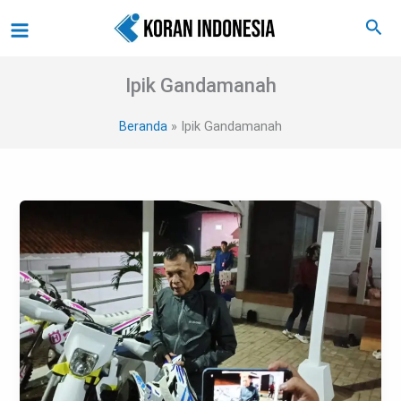
Lewati
Main
Cari
ke
Menu
konten
Ipik Gandamanah
Beranda
Ipik Gandamanah