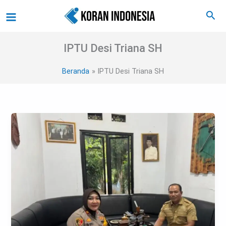
Lewati
Main
Cari
ke
Menu
konten
IPTU Desi Triana SH
Beranda
IPTU Desi Triana SH