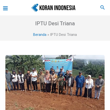
Lewati
Main
Cari
ke
Menu
konten
IPTU Desi Triana
Beranda
IPTU Desi Triana