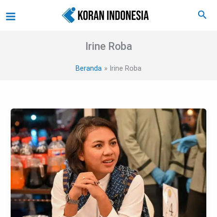
Lewati
Main
Cari
ke
Menu
konten
Irine Roba
Beranda
Irine Roba