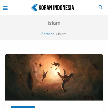
Lewati
Main
Cari
ke
Menu
konten
islam
Beranda
islam