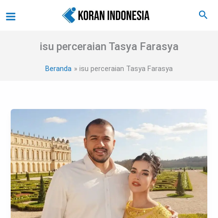
Lewati
Main
Cari
ke
Menu
konten
isu perceraian Tasya Farasya
Beranda
isu perceraian Tasya Farasya