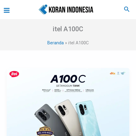
Lewati
Main
Cari
ke
Menu
konten
itel A100C
Beranda
itel A100C