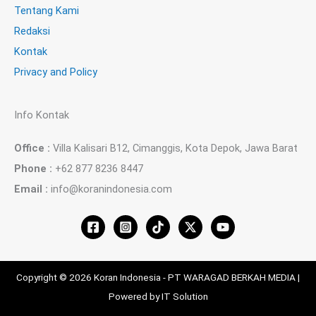
Tentang Kami
Redaksi
Kontak
Privacy and Policy
Info Kontak
Office :
Villa Kalisari B12, Cimanggis, Kota Depok, Jawa Barat
Phone :
+62 877 8236 8447
Email :
info@koranindonesia.com
Copyright © 2026 Koran Indonesia - PT WARAGAD BERKAH MEDIA |
Powered by IT Solution