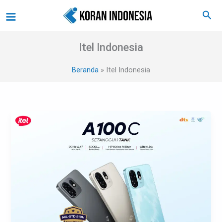
Lewati
Main
Cari
ke
Menu
konten
Itel Indonesia
Beranda
Itel Indonesia