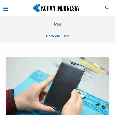
Lewati
Main
Cari
ke
Menu
konten
kw
Beranda
kw