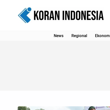
Lewati
ke
konten
News
Regional
Ekonom