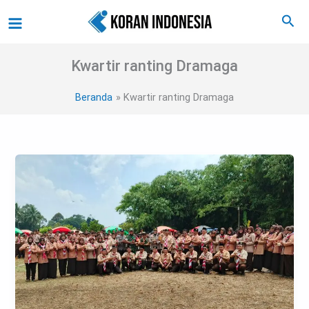
Lewati
Main
Cari
ke
Menu
konten
Kwartir ranting Dramaga
Beranda
Kwartir ranting Dramaga