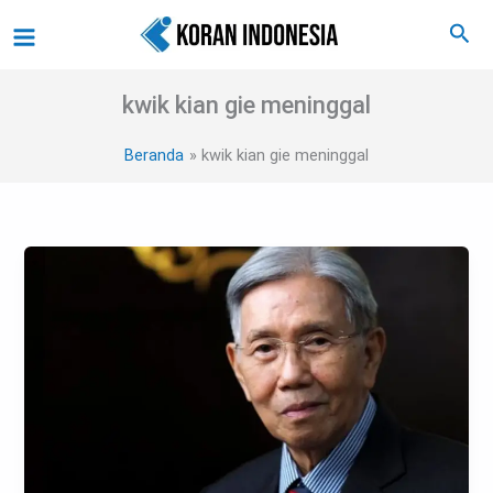
Lewati
Main
Cari
ke
Menu
konten
kwik kian gie meninggal
Beranda
kwik kian gie meninggal