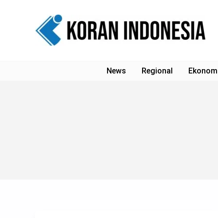
Lewati
ke
konten
News
Regional
Ekonom