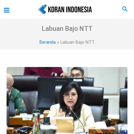
Lewati
Main
Cari
ke
Menu
konten
Labuan Bajo NTT
Beranda
Labuan Bajo NTT