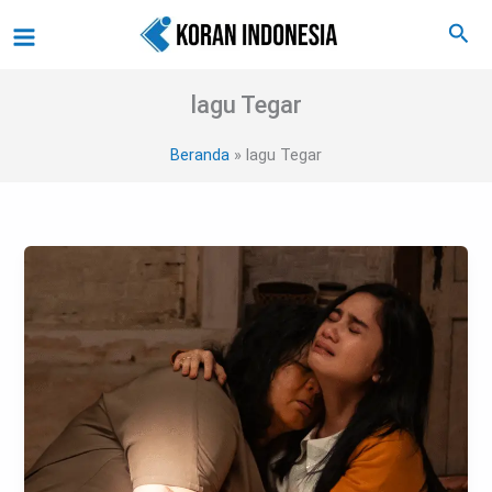
Lewati
Main
Cari
ke
Menu
konten
lagu Tegar
Beranda
lagu Tegar