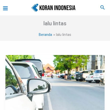
Lewati
Main
Cari
ke
Menu
konten
lalu lintas
Beranda
lalu lintas