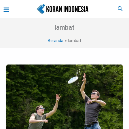
Lewati
Main
Cari
ke
Menu
konten
lambat
Beranda
lambat