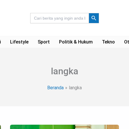
Search Button
Search
for:
i
Lifestyle
Sport
Politik & Hukum
Tekno
Ot
langka
Beranda
langka