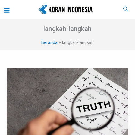
Lewati
Main
Cari
ke
Menu
konten
langkah-langkah
Beranda
langkah-langkah