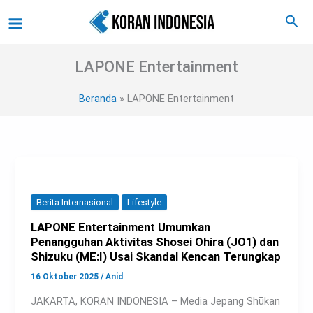
Lewati
Main
Cari
ke
Menu
konten
LAPONE Entertainment
Beranda
LAPONE Entertainment
Berita Internasional
Lifestyle
LAPONE Entertainment Umumkan
Penangguhan Aktivitas Shosei Ohira (JO1) dan
Shizuku (ME:I) Usai Skandal Kencan Terungkap
16 Oktober 2025
/
Anid
JAKARTA, KORAN INDONESIA – Media Jepang Shūkan