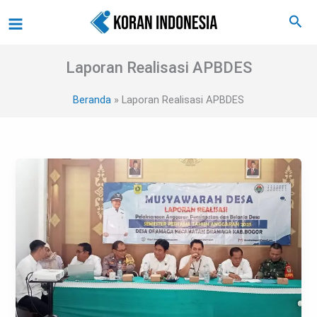
Lewati
Main
Cari
ke
Menu
konten
Laporan Realisasi APBDES
Beranda
Laporan Realisasi APBDES