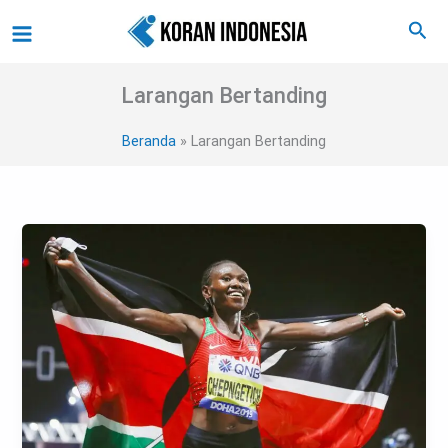
Lewati
Main
Cari
ke
Menu
konten
Larangan Bertanding
Beranda
Larangan Bertanding