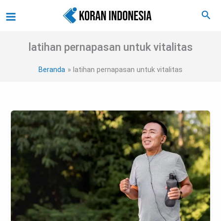
Lewati
Main
Cari
ke
Menu
konten
latihan pernapasan untuk vitalitas
Beranda
latihan pernapasan untuk vitalitas