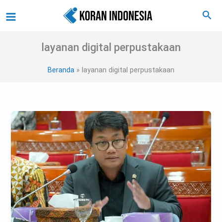
Lewati
Main
Cari
ke
Menu
konten
layanan digital perpustakaan
Beranda
layanan digital perpustakaan