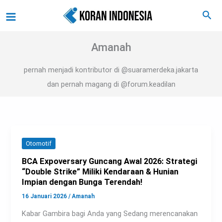
Lewati
Main
Cari
ke
Menu
konten
Amanah
pernah menjadi kontributor di @suaramerdeka.jakarta
dan pernah magang di @forum.keadilan
Otomotif
BCA Expoversary Guncang Awal 2026: Strategi
“Double Strike” Miliki Kendaraan & Hunian
Impian dengan Bunga Terendah!
16 Januari 2026
/
Amanah
Kabar Gambira bagi Anda yang Sedang merencanakan