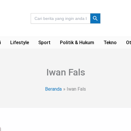
Search Button
Search
for:
i
Lifestyle
Sport
Politik & Hukum
Tekno
Ot
Iwan Fals
Beranda
Iwan Fals