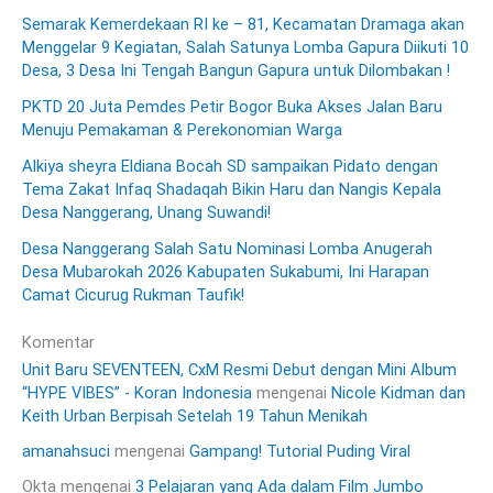
Semarak Kemerdekaan RI ke – 81, Kecamatan Dramaga akan
Menggelar 9 Kegiatan, Salah Satunya Lomba Gapura Diikuti 10
Desa, 3 Desa Ini Tengah Bangun Gapura untuk Dilombakan !
PKTD 20 Juta Pemdes Petir Bogor Buka Akses Jalan Baru
Menuju Pemakaman & Perekonomian Warga
Alkiya sheyra Eldiana Bocah SD sampaikan Pidato dengan
Tema Zakat Infaq Shadaqah Bikin Haru dan Nangis Kepala
Desa Nanggerang, Unang Suwandi!
Desa Nanggerang Salah Satu Nominasi Lomba Anugerah
Desa Mubarokah 2026 Kabupaten Sukabumi, Ini Harapan
Camat Cicurug Rukman Taufik!
Komentar
Unit Baru SEVENTEEN, CxM Resmi Debut dengan Mini Album
“HYPE VIBES” - Koran Indonesia
mengenai
Nicole Kidman dan
Keith Urban Berpisah Setelah 19 Tahun Menikah
amanahsuci
mengenai
Gampang! Tutorial Puding Viral
Okta
mengenai
3 Pelajaran yang Ada dalam Film Jumbo