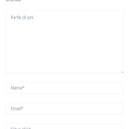
Ketik
di
sini..
Name*
Email*
Situs