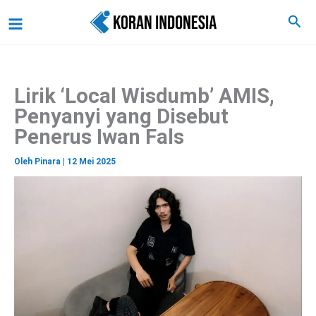
C
Lewati
Main
Cari
a
ke
r
Menu
i
konten
Lirik ‘Local Wisdumb’ AMIS,
Penyanyi yang Disebut
Penerus Iwan Fals
Oleh
Pinara
|
12 Mei 2025