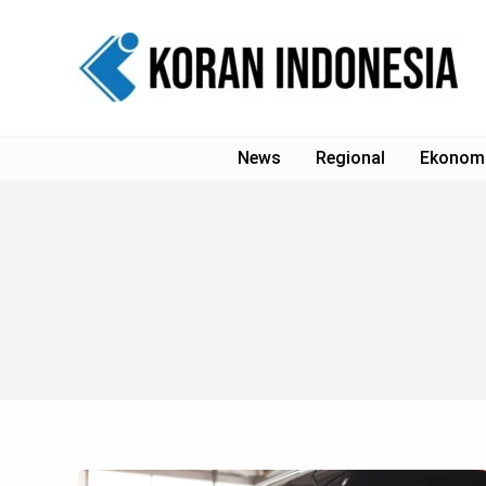
Lewati
ke
konten
News
Regional
Ekonom