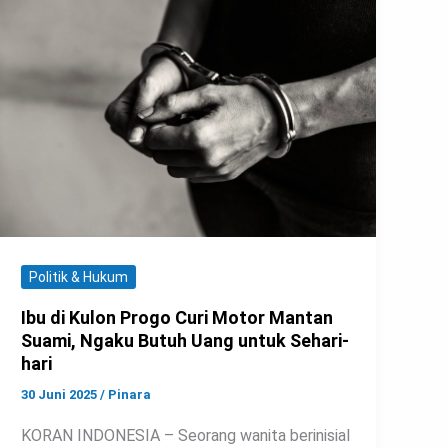
Politik & Hukum
Ibu di Kulon Progo Curi Motor Mantan
Suami, Ngaku Butuh Uang untuk Sehari-
hari
30 Juni 2025
/
Pinara
KORAN INDONESIA – Seorang wanita berinisial