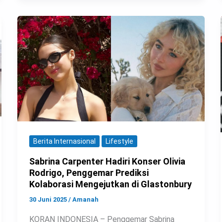
Berita Internasional
Lifestyle
Sabrina Carpenter Hadiri Konser Olivia
Rodrigo, Penggemar Prediksi
Kolaborasi Mengejutkan di Glastonbury
30 Juni 2025
/
Amanah
KORAN INDONESIA – Penggemar Sabrina