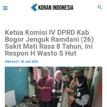
C
Lewati
Main
Cari
a
ke
r
Menu
i
konten
Ketua Komisi IV DPRD Kab
Bogor Jenguk Ramdani (26)
Sakit Mati Rasa 8 Tahun, Ini
Respon H Wasto S Hut
Oleh
Asof
|
30 Juni 2025