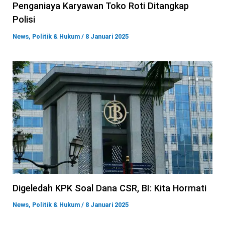
Penganiaya Karyawan Toko Roti Ditangkap
Polisi
News
,
Politik & Hukum
/
8 Januari 2025
Digeledah KPK Soal Dana CSR, BI: Kita Hormati
News
,
Politik & Hukum
/
8 Januari 2025