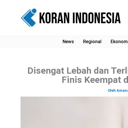
Lewati
ke
konten
News
Regional
Ekonom
Disengat Lebah dan Terl
Finis Keempat 
Oleh
Aman