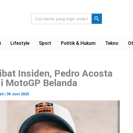
Search Button
Search
for:
i
Lifestyle
Sport
Politik & Hukum
Tekno
Ot
ibat Insiden, Pedro Acosta
di MotoGP Belanda
ah
|
30 Juni 2025