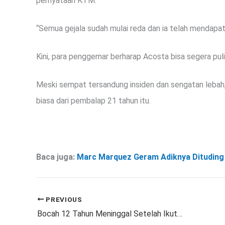
pernyataan KTM.
“Semua gejala sudah mulai reda dan ia telah mendapa
Kini, para penggemar berharap Acosta bisa segera pulih
Meski sempat tersandung insiden dan sengatan lebah
biasa dari pembalap 21 tahun itu.
Baca juga:
Marc Marquez Geram Adiknya Dituding 
PREVIOUS
Bocah 12 Tahun Meninggal Setelah Ikut Tantangan Berbahaya di Media Sosial: “Satu Momen Singkat Mengubah Segalanya”