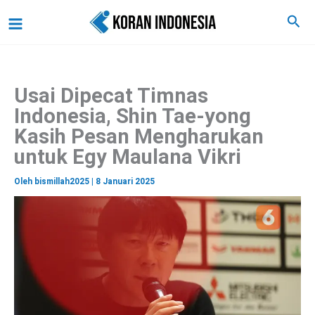
C
Lewati
Main
Cari
a
ke
r
Menu
i
konten
Usai Dipecat Timnas
Indonesia, Shin Tae-yong
Kasih Pesan Mengharukan
untuk Egy Maulana Vikri
Oleh
bismillah2025
|
8 Januari 2025