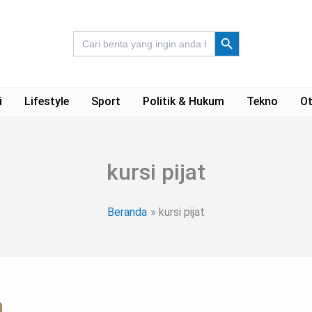
Search Button
Search
for:
i
Lifestyle
Sport
Politik & Hukum
Tekno
Ot
kursi pijat
Beranda
kursi pijat