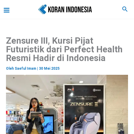
C
Lewati
Main
Cari
a
ke
r
Menu
i
konten
Zensure III, Kursi Pijat
Futuristik dari Perfect Health
Resmi Hadir di Indonesia
Oleh
Saeful Imam
|
30 Mei 2025