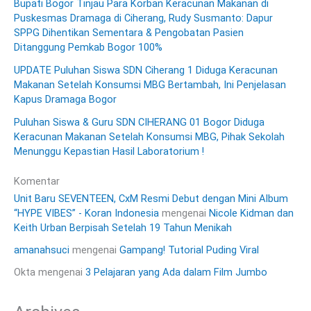
Bupati Bogor Tinjau Para Korban Keracunan Makanan di
Puskesmas Dramaga di Ciherang, Rudy Susmanto: Dapur
SPPG Dihentikan Sementara & Pengobatan Pasien
Ditanggung Pemkab Bogor 100%
UPDATE Puluhan Siswa SDN Ciherang 1 Diduga Keracunan
Makanan Setelah Konsumsi MBG Bertambah, Ini Penjelasan
Kapus Dramaga Bogor
Puluhan Siswa & Guru SDN CIHERANG 01 Bogor Diduga
Keracunan Makanan Setelah Konsumsi MBG, Pihak Sekolah
Menunggu Kepastian Hasil Laboratorium !
Komentar
Unit Baru SEVENTEEN, CxM Resmi Debut dengan Mini Album
“HYPE VIBES” - Koran Indonesia
mengenai
Nicole Kidman dan
Keith Urban Berpisah Setelah 19 Tahun Menikah
amanahsuci
mengenai
Gampang! Tutorial Puding Viral
Okta
mengenai
3 Pelajaran yang Ada dalam Film Jumbo