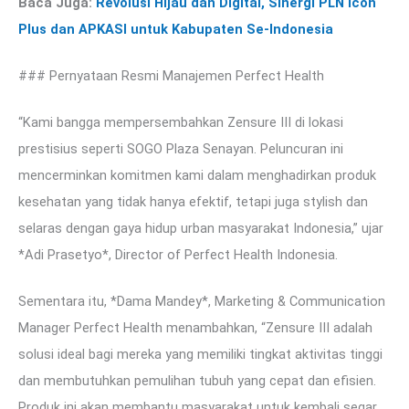
Baca Juga:
Revolusi Hijau dan Digital, Sinergi PLN Icon
Plus dan APKASI untuk Kabupaten Se-Indonesia
### Pernyataan Resmi Manajemen Perfect Health
“Kami bangga mempersembahkan Zensure III di lokasi
prestisius seperti SOGO Plaza Senayan. Peluncuran ini
mencerminkan komitmen kami dalam menghadirkan produk
kesehatan yang tidak hanya efektif, tetapi juga stylish dan
selaras dengan gaya hidup urban masyarakat Indonesia,” ujar
*Adi Prasetyo*, Director of Perfect Health Indonesia.
Sementara itu, *Dama Mandey*, Marketing & Communication
Manager Perfect Health menambahkan, “Zensure III adalah
solusi ideal bagi mereka yang memiliki tingkat aktivitas tinggi
dan membutuhkan pemulihan tubuh yang cepat dan efisien.
Produk ini akan membantu masyarakat untuk kembali segar