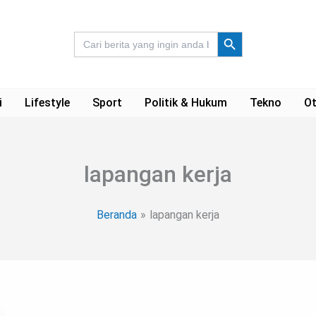
Search Button
Search
for:
i
Lifestyle
Sport
Politik & Hukum
Tekno
Ot
lapangan kerja
Beranda
lapangan kerja