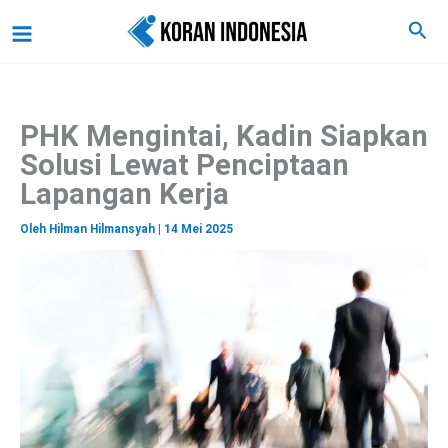
C
Lewati
Main
Cari
a
ke
r
Menu
i
konten
PHK Mengintai, Kadin Siapkan
Solusi Lewat Penciptaan
Lapangan Kerja
Oleh
Hilman Hilmansyah
|
14 Mei 2025