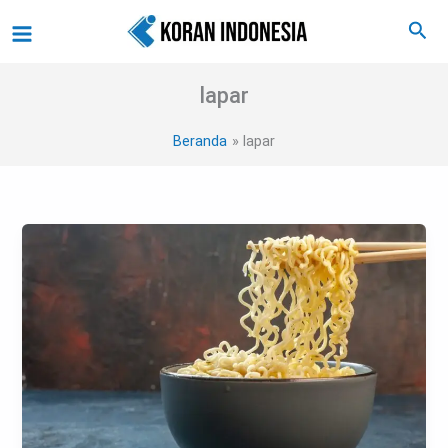
Lewati
Main
Cari
ke
Menu
konten
lapar
Beranda
lapar