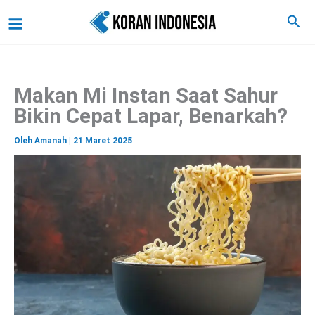
C
Lewati
Main
Cari
a
ke
r
Menu
i
konten
Makan Mi Instan Saat Sahur
Bikin Cepat Lapar, Benarkah?
Oleh
Amanah
|
21 Maret 2025