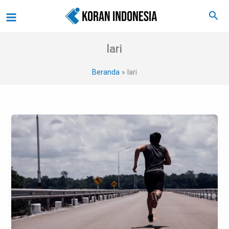
Lewati
Main
Cari
ke
Menu
konten
lari
Beranda
lari