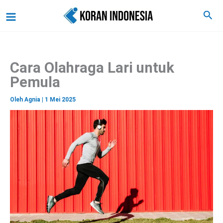
C
Lewati
Main
Cari
a
ke
r
Menu
i
konten
Cara Olahraga Lari untuk
Pemula
Oleh
Agnia
|
1 Mei 2025