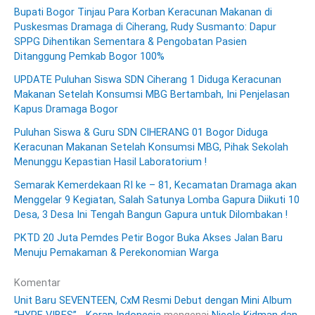
Bupati Bogor Tinjau Para Korban Keracunan Makanan di
Puskesmas Dramaga di Ciherang, Rudy Susmanto: Dapur
SPPG Dihentikan Sementara & Pengobatan Pasien
Ditanggung Pemkab Bogor 100%
UPDATE Puluhan Siswa SDN Ciherang 1 Diduga Keracunan
Makanan Setelah Konsumsi MBG Bertambah, Ini Penjelasan
Kapus Dramaga Bogor
Puluhan Siswa & Guru SDN CIHERANG 01 Bogor Diduga
Keracunan Makanan Setelah Konsumsi MBG, Pihak Sekolah
Menunggu Kepastian Hasil Laboratorium !
Semarak Kemerdekaan RI ke – 81, Kecamatan Dramaga akan
Menggelar 9 Kegiatan, Salah Satunya Lomba Gapura Diikuti 10
Desa, 3 Desa Ini Tengah Bangun Gapura untuk Dilombakan !
PKTD 20 Juta Pemdes Petir Bogor Buka Akses Jalan Baru
Menuju Pemakaman & Perekonomian Warga
Komentar
Unit Baru SEVENTEEN, CxM Resmi Debut dengan Mini Album
“HYPE VIBES” - Koran Indonesia
mengenai
Nicole Kidman dan