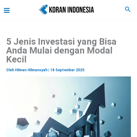
C
Lewati
Main
Cari
a
ke
r
Menu
i
konten
5 Jenis Investasi yang Bisa
Anda Mulai dengan Modal
Kecil
Oleh
Hilman Hilmansyah
|
18 September 2025