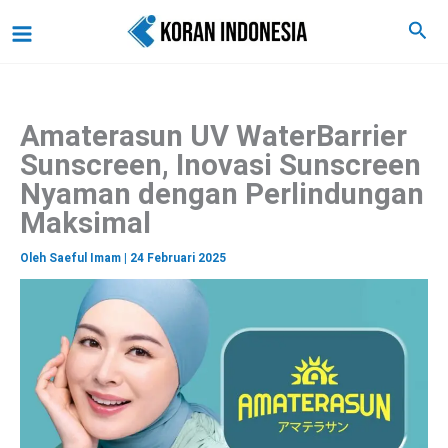
C
Lewati
Main
Cari
a
ke
r
Menu
i
konten
Amaterasun UV WaterBarrier
Sunscreen, Inovasi Sunscreen
Nyaman dengan Perlindungan
Maksimal
Oleh
Saeful Imam
|
24 Februari 2025