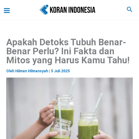
C
Lewati
Main
Cari
a
ke
r
Menu
i
konten
Apakah Detoks Tubuh Benar-
Benar Perlu? Ini Fakta dan
Mitos yang Harus Kamu Tahu!
Oleh
Hilman Hilmansyah
|
5 Juli 2025