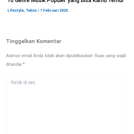
10 Genre Musik Populer yang Bisa Kamu Temui
Lifestyle
,
Tekno
/
7 Februari 2025
Tinggalkan Komentar
Alamat email Anda tidak akan dipublikasikan.
Ruas yang wajib
ditandai
*
Ketik
di
sini..