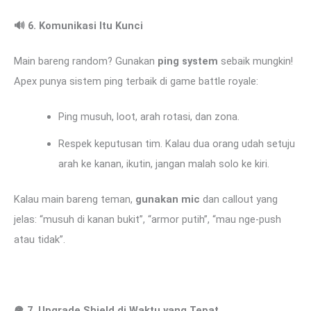
🔊
6. Komunikasi Itu Kunci
Main bareng random? Gunakan
ping system
sebaik mungkin!
Apex punya sistem ping terbaik di game battle royale:
Ping musuh, loot, arah rotasi, dan zona.
Respek keputusan tim. Kalau dua orang udah setuju
arah ke kanan, ikutin, jangan malah solo ke kiri.
Kalau main bareng teman,
gunakan mic
dan callout yang
jelas: “musuh di kanan bukit”, “armor putih”, “mau nge-push
atau tidak”.
🪖 7. Upgrade Shield di Waktu yang Tepat