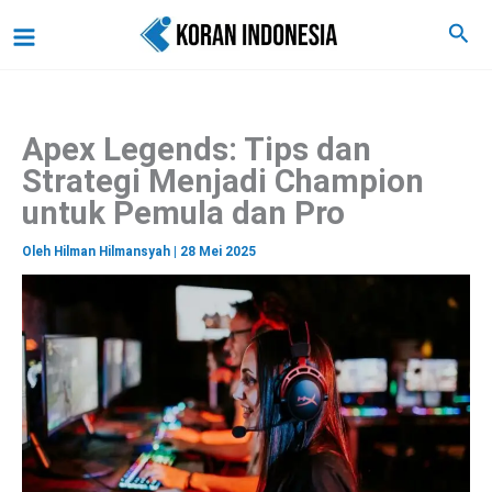
C
Lewati
Main
Cari
a
ke
r
Menu
i
konten
Apex Legends: Tips dan
Strategi Menjadi Champion
untuk Pemula dan Pro
Oleh
Hilman Hilmansyah
|
28 Mei 2025