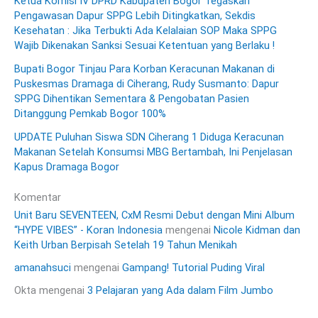
Ketua Komisi IV DPRD Kabupaten Bogor Tegaskan
Pengawasan Dapur SPPG Lebih Ditingkatkan, Sekdis
Kesehatan : Jika Terbukti Ada Kelalaian SOP Maka SPPG
Wajib Dikenakan Sanksi Sesuai Ketentuan yang Berlaku !
Bupati Bogor Tinjau Para Korban Keracunan Makanan di
Puskesmas Dramaga di Ciherang, Rudy Susmanto: Dapur
SPPG Dihentikan Sementara & Pengobatan Pasien
Ditanggung Pemkab Bogor 100%
UPDATE Puluhan Siswa SDN Ciherang 1 Diduga Keracunan
Makanan Setelah Konsumsi MBG Bertambah, Ini Penjelasan
Kapus Dramaga Bogor
Komentar
Unit Baru SEVENTEEN, CxM Resmi Debut dengan Mini Album
“HYPE VIBES” - Koran Indonesia
mengenai
Nicole Kidman dan
Keith Urban Berpisah Setelah 19 Tahun Menikah
amanahsuci
mengenai
Gampang! Tutorial Puding Viral
Okta
mengenai
3 Pelajaran yang Ada dalam Film Jumbo