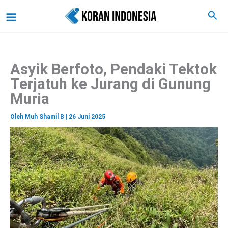
C
Lewati
Main
Cari
a
ke
r
Menu
i
konten
Asyik Berfoto, Pendaki Tektok
Terjatuh ke Jurang di Gunung
Muria
Oleh
Muh Shamil B
|
26 Juni 2025